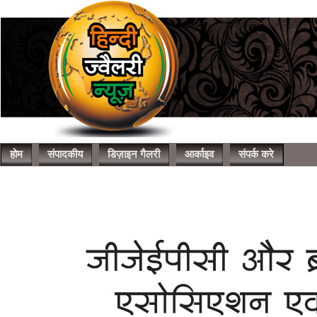
होम
संपादकीय
डिज़ाइन गैलरी
आर्काइव
संपर्क करे