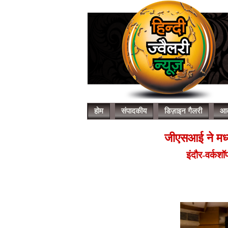
होम
संपादकीय
डिज़ाइन गैलरी
आर
जीएसआई ने मध्य 
इंदौर-वर्कश