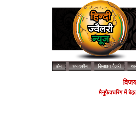
होम
संपादकीय
डिज़ाइन गैलरी
आर
विजय 
मैनुफैक्चरिंग में